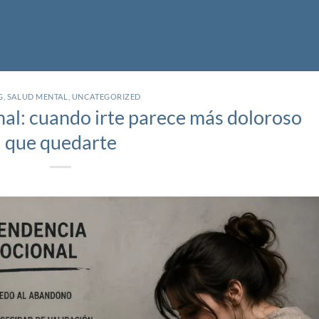
G
,
SALUD MENTAL
,
UNCATEGORIZED
l: cuando irte parece más doloroso
que quedarte